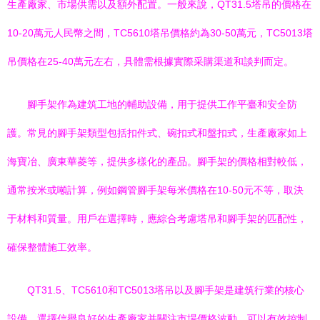
生產廠家、市場供需以及額外配置。一般來說，QT31.5塔吊的價格在
10-20萬元人民幣之間，TC5610塔吊價格約為30-50萬元，TC5013塔
吊價格在25-40萬元左右，具體需根據實際采購渠道和談判而定。
腳手架作為建筑工地的輔助設備，用于提供工作平臺和安全防
護。常見的腳手架類型包括扣件式、碗扣式和盤扣式，生產廠家如上
海寶冶、廣東華菱等，提供多樣化的產品。腳手架的價格相對較低，
通常按米或噸計算，例如鋼管腳手架每米價格在10-50元不等，取決
于材料和質量。用戶在選擇時，應綜合考慮塔吊和腳手架的匹配性，
確保整體施工效率。
QT31.5、TC5610和TC5013塔吊以及腳手架是建筑行業的核心
設備，選擇信譽良好的生產廠家并關注市場價格波動，可以有效控制