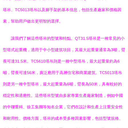
塔吊、TC5013塔吊以及腳手架的基本信息，包括生產廠家和價格因
素，幫助用戶做出更明智的選擇。
讓我們了解這些塔吊的型號和特點。QT31.5塔吊是一種常見的小
型塔式起重機，適用于中小型建筑項目，其最大起重量通常為3噸，臂
長可達31.5米。TC5610塔吊則是一種中型塔吊，最大起重量約為6
噸，臂長可達56米，廣泛應用于高層住宅和商業建筑。TC5013塔吊
則是另一種中型塔吊，最大起重量為6噸，臂長為50米，具有較好的
穩定性和適應性。這些塔吊型號由多家專業生產廠家制造，例如中國
的中聯重科、徐工集團等知名企業，它們在設計和生產上注重安全性
和耐用性。價格方面，塔吊的成本受多種因素影響，包括型號規格、