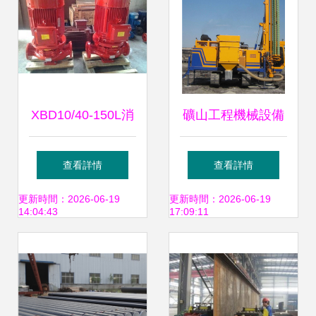
勢
XBD10/40-150L消
礦山工程機械設備
防泵 上海泉爾廠家
簡介篇——高效穿
查看詳情
查看詳情
直銷，為建筑消防
孔的利器 牙輪鉆機
更新時間：2026-06-19
更新時間：2026-06-19
14:04:43
17:09:11
安全保駕護航
科普