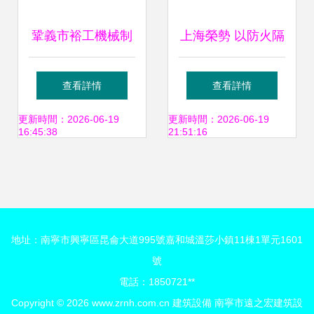
鞏義市裕工機械制
上海榮勢 以防火隔
造廠 專業建材機械
熱新材料創新為引
查看詳情
查看詳情
制造與建筑設備租
擎，推動建筑節能
更新時間：2026-06-19
更新時間：2026-06-19
16:45:38
21:51:16
賃服務一體化解決
減排與設備租賃協
方案
同發展
地址：南寧市興寧區昆侖大道995號嘉和城溫莎小鎮11棟1單元1601
號
電話：1850721**
Copyright © 2026
www.zrnh.com.cn
建筑設備
南寧市遠之宏建筑設